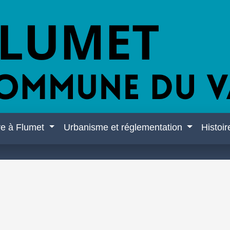
re à Flumet
Urbanisme et réglementation
Histoi