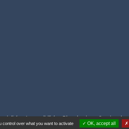
ntialité
-
Accessibilité
-
Plan du site
-
Gestion des
 control over what you want to activate
OK, accept all