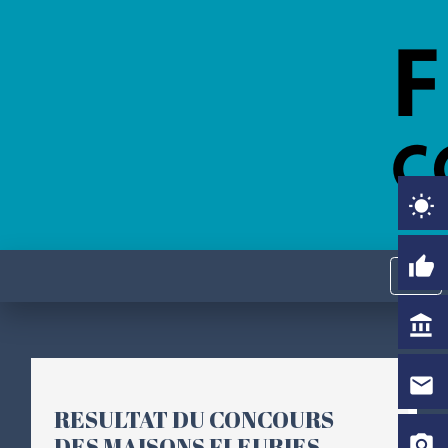
wb_sunny
thumb_up
menu
account_balance
email
RESULTAT DU CONCOURS
camera_alt
DES MAISONS FLEURIES