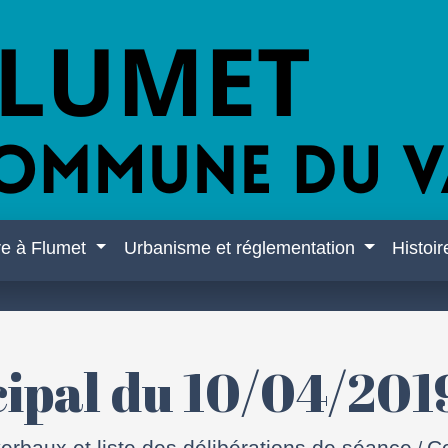
re à Flumet
Urbanisme et réglementation
Histoi
cipal du 10/04/201
erbaux et liste des délibérations de séance
Co
/