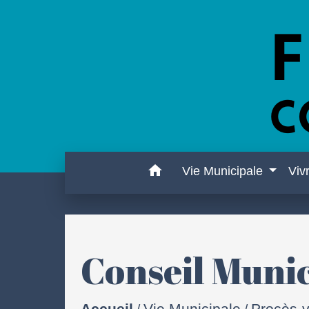
home
Vie Municipale
Viv
Conseil Muni
Accueil
Vie Municipale
Procès-v
/
/